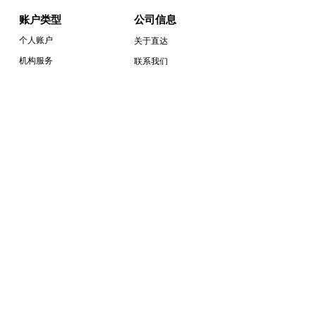
账户类型
公司信息
个人账户
关于直达
机构服务
联系我们
模拟账户
隐私政策
客户协议
DA Financial Service (S) Pte. Ltd. 为经新加坡金融管
理局（MAS）授权的持牌机构（许可编号：
CMS101371），提供期货及期权相关服务。
本网站内容未经新加坡金融管理局审阅。
期货及衍生品交易具有较高风险，未必适合所有投资
者。投资者可能蒙受超过初始保证金或本金的损失。
请在交易前充分了解相关风险及成本。