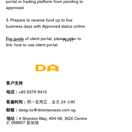
portal or trading platform from pending to 
approved.
3. Prepare to receive fund up to five 
business days with Approved status online.
For guide of client portal, please refer to 
Previous
Next
link: how to use client portal
客户支持
电话：
+65 6379 9415
小时
客服时间：
周一至周五，全天 24
邮箱：
dasg-cs@directaccess.com.sg
地址：
4 Shenton Way, #04-06, SGX Centre
2, 068807 新加坡