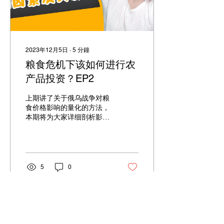
2023年12月5日
∙
5
分鐘
粮食危机下该如何进行农
产品投资？EP2
上期讲了关于俄乌战争对粮
食价格影响的量化的方法，
本期将为大家详细剖析影响
农作物生产的因素及其影响
分析？以及关于同一片农地
能否很容易就切换种植不同
的作物？对农产品的供应构
成是否会增加不确定性呢？
5
0
天气，例如温度和降雨，对
小麦和玉米的影响是怎样
的？
載入更多