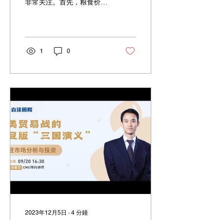
非常关注。首先，粮食价格
影响着我们的日常生活；第
二，从投资的角度看，粮食
价格影响着我们对整体大类
资产配置，以及大宗商品投
资。那么俄乌战争会引起粮
1
0
食危机吗？我来先回答一下
我的看法。我认为粮食是人
为的危机，自然的危机没
有。
2023年12月5日
∙
4
分鐘