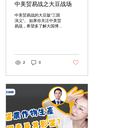
中美贸易战之大豆战场
中美贸易战的大豆版“三国
演义”。 如果你关注中美贸
易战，希望多了解大国博弈
的细节，我们有你要关注的
重点。如果你喜欢投资，并
利用知识来变现，我们讨论
的套利可能是你的菜。 本期
视频主要解析：中美贸易战
与大豆有什么关系？为什么
2
0
中国需要跟美国长期采购大
量大豆？自己多种一些不行
吗？