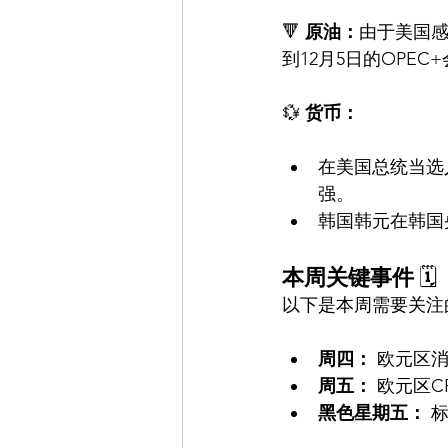
🔻 
原油：
由于美国
到12月5日的OPE
💱 
货币：
在美国总统当选
强。
韩国韩元在韩国
本周关键事件
 🗓️
以下是本周需要关注
周四：
 欧元区
周五：
 欧元区
黑色星期五：
 