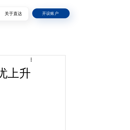
关于直达
开设账户
忧上升