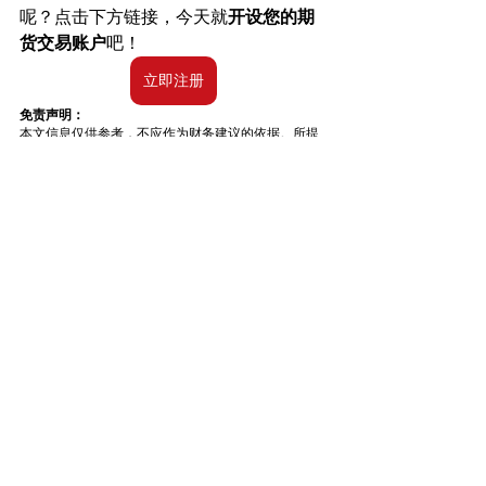
呢？点击下方链接，今天就
开设您的期
货交易账户
吧！
立即注册
免责声明：
本文信息仅供参考，不应作为财务建议的依据。所提
供的信息是一般性的，仅用于说明目的，可能并不适
合所有投资者。在没有考虑个人投资者的财务知识、
财务状况、投资目标、投资时间或风险承受能力的情
况下提供。您在做出任何投资决定前，应结合自身的
相关个人情况，仔细考虑这些信息的适用性。过去的
投资表现并不代表或保证未来的成功。回报会有所不
同，所有投资都伴有风险，包括本金损失。DAFS不对
上述内容的充分性、完整性、准确性或时效性作出任
何特定用途的保证或担保。
新交所
A50
期货产品