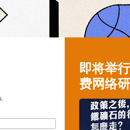
​即将举
费网络
伐。