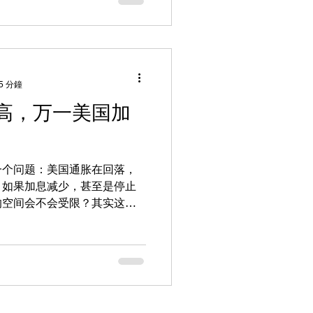
5 分鐘
高，万一美国加
一个问题：美国通胀在回落，
，如果加息减少，甚至是停止
的空间会不会受限？其实这个
我们可以通过两个工具去观察
美国核心CPI数据是可以通过