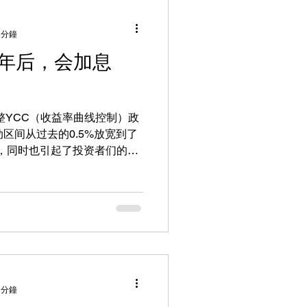
 分鐘
0年后，会加息
调整YCC（收益率曲线控制）政
区间从过去的0.5%放宽到了
，同时也引起了投资者们的关
否会出现一些反套利的风险？
加息的可能性低 。
 分鐘