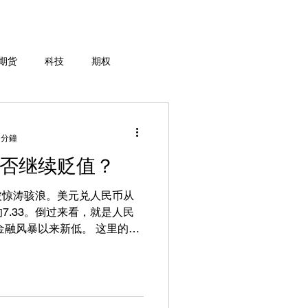
期货
科技
期权
 分鐘
会否继续贬值？
波惊涛骇浪。美元兑人民币从
的7.33。倒过来看，就是人民
风暴以来新低。 这里的美
是离岸人民币，是中国境外流
。在岸人民币是中国境内的人