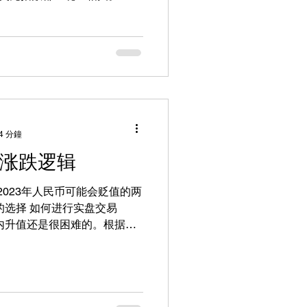
（CPI）同比上涨9.1%，刷新
高纪录。
4 分鐘
的涨跌逻辑
2023年人民币可能会贬值的两
的选择 如何进行实盘交易
期内升值还是很困难的。根据美
美国在2023年上半年，会保持
上半年就需要降息和财政刺