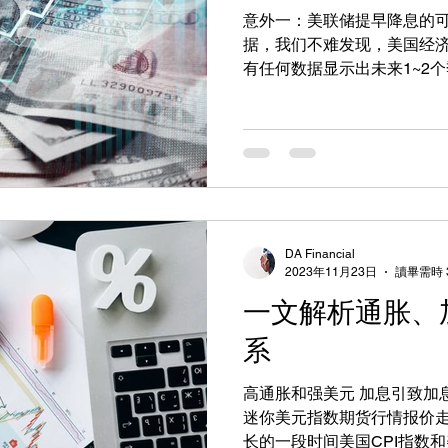
意外一：美联储提早降息的可能性 根据美国公布
据，我们不难发现，美国经
有任何数据显示出未来1~2
以，如果没有“意外”事件发
行一些调整。
DA Financial
2023年11月23日
讀畢需時 
一文解析通胀、
系
高通胀和强美元 加息引致加息差 捕捉外汇机遇的投资工具
迷你美元指数期货行情报价走势图 自从2021年
长的一段时间美国CPI指数和