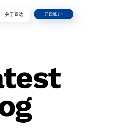
关于直达
开设账户
atest
og